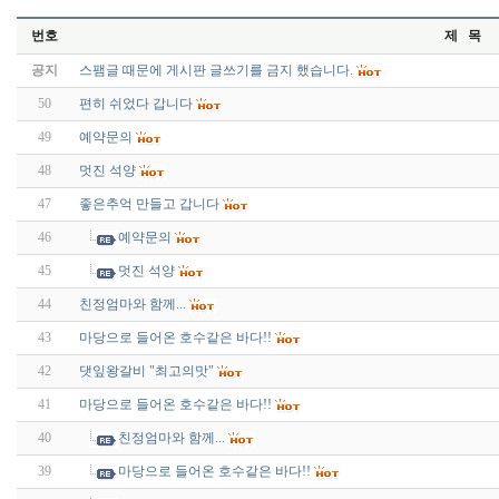
번호
제 목
공지
스팸글 때문에 게시판 글쓰기를 금지 했습니다.
50
편히 쉬었다 갑니다
49
예약문의
48
멋진 석양
47
좋은추억 만들고 갑니다
46
예약문의
45
멋진 석양
44
친정엄마와 함께...
43
마당으로 들어온 호수같은 바다!!
42
댓잎왕갈비 "최고의맛"
41
마당으로 들어온 호수같은 바다!!
40
친정엄마와 함께...
39
마당으로 들어온 호수같은 바다!!