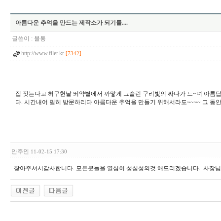
아름다운 추억을 만드는 제작소가 되기를....
글쓴이 :
불통
http://www.filer.kr
[7342]
집 짓는다고 허구헌날 뙤약볕에서 까맣게 그슬린 구리빛의 싸나가 드~뎌 아름답
다. 시간내어 필히 방문하리다 아름다운 추억을 만들기 위해서라도~~~~ 그 동안
안주인
11-02-15 17:30
찾아주셔서감사합니다. 모든분들을 열심히 성심성의것 해드리겠습니다. 사장님 