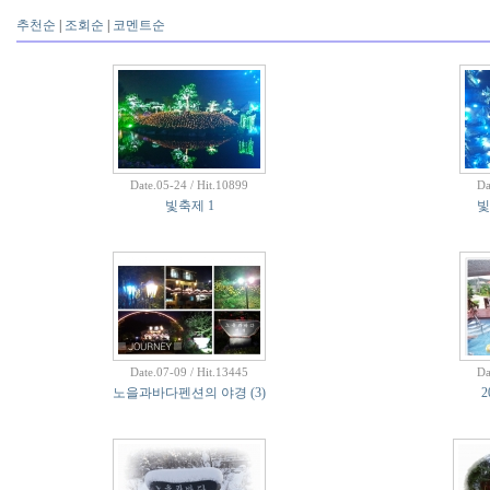
추천순
|
조회순
|
코멘트순
Date.05-24 / Hit.10899
Da
빛축제 1
빛
Date.07-09 / Hit.13445
Da
노을과바다펜션의 야경
(3)